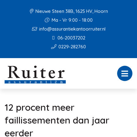
Nieuwe Steen 38B, 1625 HV, Hoorn
Ma - Vr 9:00 - 18:00
info@assurantiekantoorruiter.nl
06-20037202
0229-282760
12 procent meer
faillissementen dan jaar
eerder