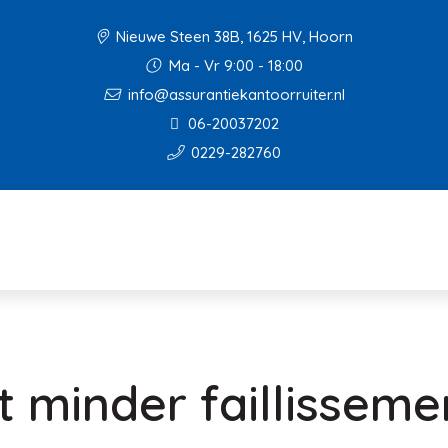
Nieuwe Steen 38B, 1625 HV, Hoorn
Ma - Vr 9:00 - 18:00
info@assurantiekantoorruiter.nl
06-20037202
0229-282760
t minder faillisseme