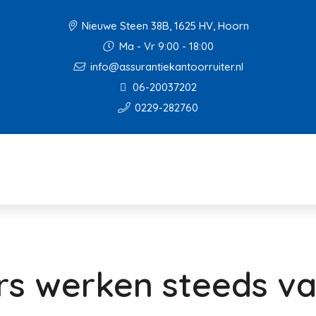
Nieuwe Steen 38B, 1625 HV, Hoorn
Ma - Vr 9:00 - 18:00
info@assurantiekantoorruiter.nl
06-20037202
0229-282760
rs werken steeds v