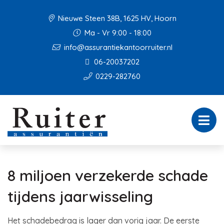
Nieuwe Steen 38B, 1625 HV, Hoorn
Ma - Vr 9:00 - 18:00
info@assurantiekantoorruiter.nl
06-20037202
0229-282760
8 miljoen verzekerde schade
tijdens jaarwisseling
Het schadebedrag is lager dan vorig jaar. De eerste