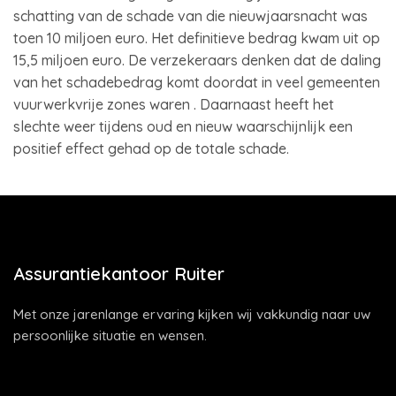
schatting van de schade van die nieuwjaarsnacht was
toen 10 miljoen euro. Het definitieve bedrag kwam uit op
15,5 miljoen euro. De verzekeraars denken dat de daling
van het schadebedrag komt doordat in veel gemeenten
vuurwerkvrije zones waren . Daarnaast heeft het
slechte weer tijdens oud en nieuw waarschijnlijk een
positief effect gehad op de totale schade.
Assurantiekantoor Ruiter
Met onze jarenlange ervaring kijken wij vakkundig naar uw
persoonlijke situatie en wensen.