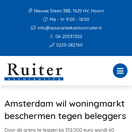
Nieuwe Steen 38B, 1625 HV, Hoorn
Ma - Vr 9:00 - 18:00
info@assurantiekantoorruiter.nl
06-20037202
0229-282760
Amsterdam wil woningmarkt
beschermen tegen beleggers
Door de grens te leggen bij 512.000 euro wordt 60