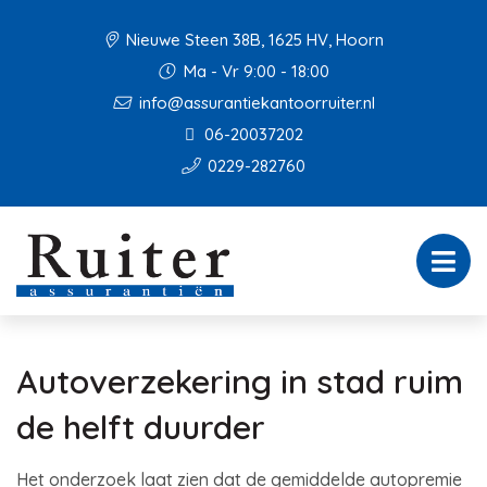
Nieuwe Steen 38B, 1625 HV, Hoorn
Ma - Vr 9:00 - 18:00
info@assurantiekantoorruiter.nl
06-20037202
0229-282760
Autoverzekering in stad ruim
de helft duurder
Het onderzoek laat zien dat de gemiddelde autopremie