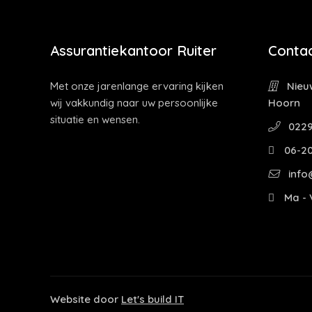
Assurantiekantoor Ruiter
Contac
Met onze jarenlange ervaring kijken
Nieuw
wij vakkundig naar uw persoonlijke
Hoorn
situatie en wensen.
0229
06-2
info@
Ma - V
Website door
Let's build IT