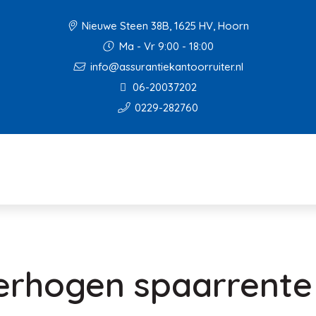
Nieuwe Steen 38B, 1625 HV, Hoorn
Ma - Vr 9:00 - 18:00
info@assurantiekantoorruiter.nl
06-20037202
0229-282760
rhogen spaarrente 