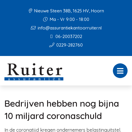
Nieuwe Steen 38B, 1625 HV, Hoorn
Ma - Vr 9:00 - 18:00
info@assurantiekantoorruiter.nl
06-20037202
0229-282760
Bedrijven hebben nog bijna
10 miljard coronaschuld
In de coronatijd kregen ondernemers belastinguitstel.