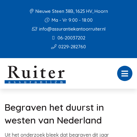
Nieuwe Steen 38B, 1625 HV, Hoorn
Ma - Vr 9:00 - 18:00
info@assurantiekantoorruiter.nl
06-20037202
0229-282760
Begraven het duurst in
westen van Nederland
Uit het onderzoek bleek dat begraven dit jaar