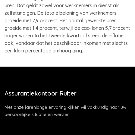
uren. Dat geldt zowel voor werknemers in dienst als
zelfstandigen. De totale beloning van werknemers
groeide met 7,9 procent. Het aantal gewerkte uren
groeide met 1,4 procent, terwijl de cao-lonen 5,7 procent
hoger waren. In het tweede kwartaal steeg de inflatie
ook, vandaar dat het beschikbaar inkomen met slechts
een klein percentage omhoog ging.
Assurantiekantoor Ruiter
Met onze jarenlange ervaring kijken wij vakkundig naar uw
persoonlijke situatie en wensen.