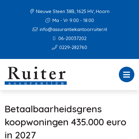
Nieuwe Steen 38B, 1625 HV, Hoorn
Ma - Vr 9:00 - 18:00
info@assurantiekantoorruiter.nl
06-20037202
0229-282760
Betaalbaarheidsgrens
koopwoningen 435.000 euro
in 2027