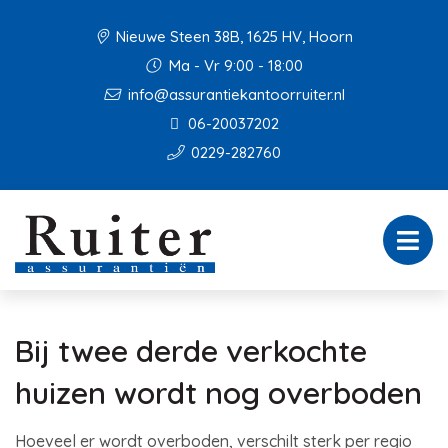
Nieuwe Steen 38B, 1625 HV, Hoorn
Ma - Vr 9:00 - 18:00
info@assurantiekantoorruiter.nl
06-20037202
0229-282760
Bij twee derde verkochte
huizen wordt nog overboden
Hoeveel er wordt overboden, verschilt sterk per regio