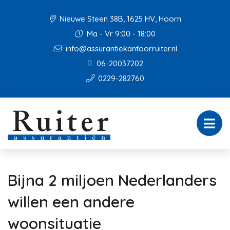
Nieuwe Steen 38B, 1625 HV, Hoorn
Ma - Vr 9:00 - 18:00
info@assurantiekantoorruiter.nl
06-20037202
0229-282760
Bijna 2 miljoen Nederlanders
willen een andere
woonsituatie