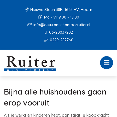
Nieuwe Steen 38B, 1625 HV, Hoorn
Ma - Vr 9:00 - 18:00
info@assurantiekantoorruiter.nl
06-20037202
0229-282760
Bijna alle huishoudens gaan
erop vooruit
Als je werkt en kinderen hebt, dan stijgt je koopkracht