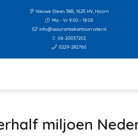
Nieuwe Steen 38B, 1625 HV, Hoorn
Ma - Vr 9:00 - 18:00
info@assurantiekantoorruiter.nl
06-20037202
0229-282760
erhalf miljoen Nede