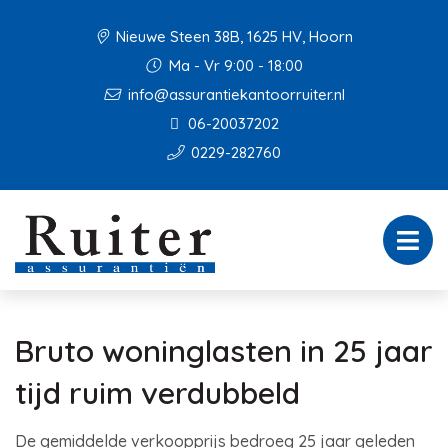
Nieuwe Steen 38B, 1625 HV, Hoorn
Ma - Vr 9:00 - 18:00
info@assurantiekantoorruiter.nl
06-20037202
0229-282760
Bruto woninglasten in 25 jaar
tijd ruim verdubbeld
De gemiddelde verkoopprijs bedroeg 25 jaar geleden