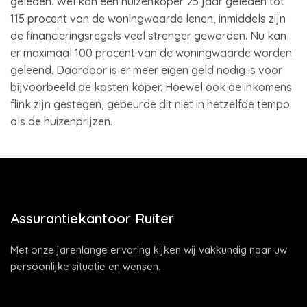
geleden. Wel kon een huizenkoper 25 jaar geleden tot
115 procent van de woningwaarde lenen, inmiddels zijn
de financieringsregels veel strenger geworden. Nu kan
er maximaal 100 procent van de woningwaarde worden
geleend. Daardoor is er meer eigen geld nodig is voor
bijvoorbeeld de kosten koper. Hoewel ook de inkomens
flink zijn gestegen, gebeurde dit niet in hetzelfde tempo
als de huizenprijzen.
Assurantiekantoor Ruiter
Met onze jarenlange ervaring kijken wij vakkundig naar uw
persoonlijke situatie en wensen.