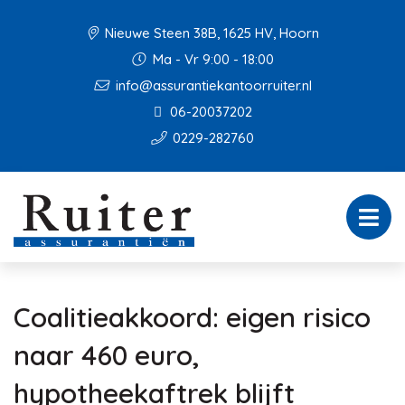
Nieuwe Steen 38B, 1625 HV, Hoorn
Ma - Vr 9:00 - 18:00
info@assurantiekantoorruiter.nl
06-20037202
0229-282760
Coalitieakkoord: eigen risico
naar 460 euro,
hypotheekaftrek blijft