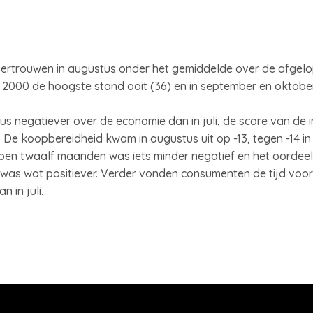
rtrouwen in augustus onder het gemiddelde over de afgelope
i 2000 de hoogste stand ooit (36) en in september en oktobe
 negatiever over de economie dan in juli, de score van de 
s. De koopbereidheid kwam in augustus uit op -13, tegen -14 in 
lopen twaalf maanden was iets minder negatief en het oordeel o
s wat positiever. Verder vonden consumenten de tijd voor
 in juli.