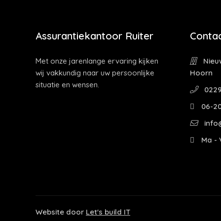
Assurantiekantoor Ruiter
Contac
Met onze jarenlange ervaring kijken
Nieuw
wij vakkundig naar uw persoonlijke
Hoorn
situatie en wensen.
0229
06-2
info@
Ma - V
Website door
Let's build IT