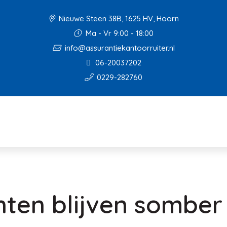
Nieuwe Steen 38B, 1625 HV, Hoorn
Ma - Vr 9:00 - 18:00
info@assurantiekantoorruiter.nl
06-20037202
0229-282760
ten blijven somber