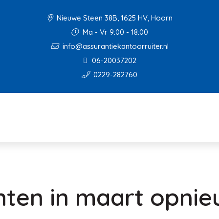
Nieuwe Steen 38B, 1625 HV, Hoorn
Ma - Vr 9:00 - 18:00
info@assurantiekantoorruiter.nl
06-20037202
0229-282760
ten in maart opnie