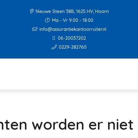
Nieuwe Steen 38B, 1625 HV, Hoorn
Ma - Vr 9:00 - 18:00
info@assurantiekantoorruiter.nl
06-20037202
0229-282760
en worden er niet v