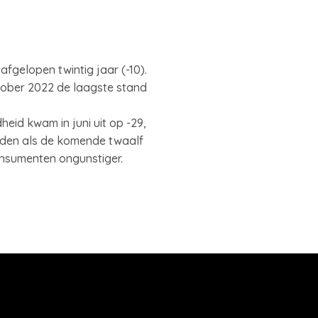
fgelopen twintig jaar (-10).
ktober 2022 de laagste stand
eid kwam in juni uit op -29,
anden als de komende twaalf
onsumenten ongunstiger.