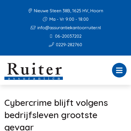
Nieuwe Steen 38B, 1625 HV, Hoorn
Ma - Vr 9:00 - 18:00
info@assurantiekantoorruiter.nl
06-20037202
0229-282760
Cybercrime blijft volgens
bedrijfsleven grootste
gevaar