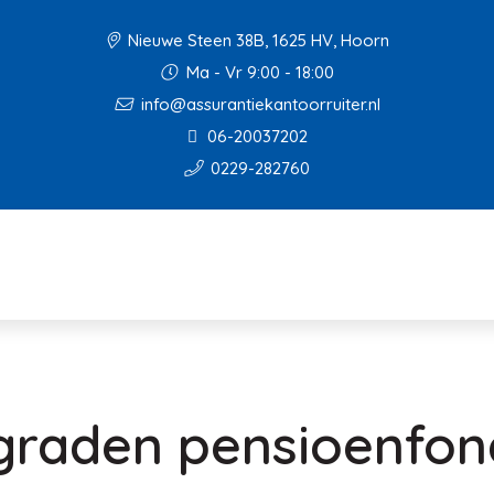
Nieuwe Steen 38B, 1625 HV, Hoorn
Ma - Vr 9:00 - 18:00
info@assurantiekantoorruiter.nl
06-20037202
0229-282760
raden pensioenfond