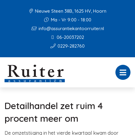
Nieuwe Steen 38B, 1625 HV, Hoorn
Ma - Vr 9:00 - 18:00
info@assurantiekantoorruiter.nl
06-20037202
0229-282760
Detailhandel zet ruim 4
procent meer om
De omzetstijging in het vierde kwartaal kwam door