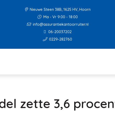
Nieuwe Steen 38B, 1625 HV, Hoorn
Ma - Vr 9:00 - 18:00
info@assurantiekantoorruiter.nl
06-20037202
0229-282760
del zette 3,6 proce