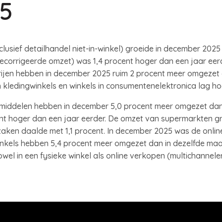
25
lusief detailhandel niet-in-winkel) groeide in december 2025
ecorrigeerde omzet) was 1,4 procent hoger dan een jaar eerd
erijen hebben in december 2025 ruim 2 procent meer omgezet 
 kledingwinkels en winkels in consumentenelektronica lag h
tmiddelen hebben in december 5,0 procent meer omgezet dan
t hoger dan een jaar eerder. De omzet van supermarkten gr
zaken daalde met 1,1 procent. In december 2025 was de onli
nkels hebben 5,4 procent meer omgezet dan in dezelfde maa
wel in een fysieke winkel als online verkopen (multichanneler