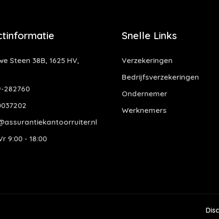
tinformatie
Snelle Links
e Steen 38B, 1625 HV,
Verzekeringen
Bedrijfsverzekeringen
-282760
Ondernemer
0037202
Werknemers
assurantiekantoorruiter.nl
r 9:00 - 18:00
Dis