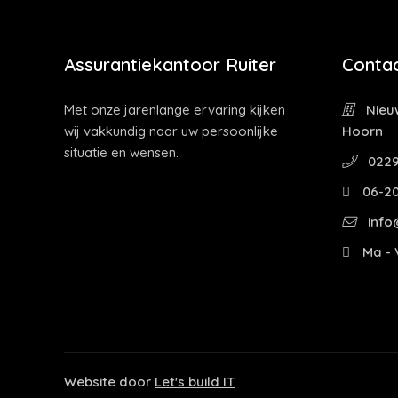
Assurantiekantoor Ruiter
Contac
Met onze jarenlange ervaring kijken
Nieuw
wij vakkundig naar uw persoonlijke
Hoorn
situatie en wensen.
0229
06-2
info@
Ma - V
Website door
Let's build IT