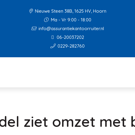
Nieuwe Steen 38B, 1625 HV, Hoorn
Ma - Vr 9:00 - 18:00
info@assurantiekantoorruiter.nl
06-20037202
0229-282760
del ziet omzet met b