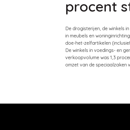
procent s
De drogisterijen, de winkels i
in meubels en woninginrichti
doe-het-zelfartikelen (inclus
De winkels in voedings- en g
verkoopvolume was 1,3 procen
omzet van de speciaalzaken w