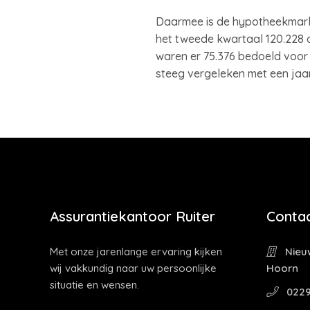
Daarmee is de hypotheekmarkt
het tweede kwartaal 120.228 a
waren er 75.376 bedoeld voo
steeg vergeleken met een jaar
Assurantiekantoor Ruiter
Contac
Met onze jarenlange ervaring kijken
Nieuw
wij vakkundig naar uw persoonlijke
Hoorn
situatie en wensen.
0229