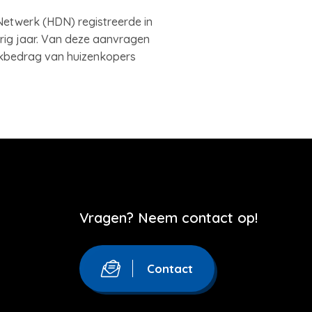
etwerk (HDN) registreerde in
rig jaar. Van deze aanvragen
ekbedrag van huizenkopers
Vragen? Neem contact op!
Contact