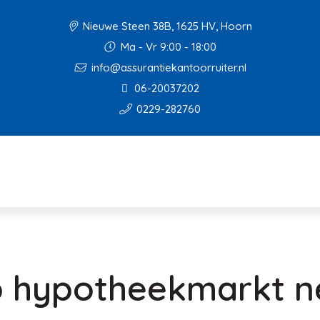
Nieuwe Steen 38B, 1625 HV, Hoorn
Ma - Vr 9:00 - 18:00
info@assurantiekantoorruiter.nl
06-20037202
0229-282760
p hypotheekmarkt n