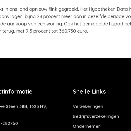
 in ons land opnieuw flink gegroeid. Het Hypotheken Data N
anvragen, bijna 28 procent meer dan in dezelfde periode vo
r de aankoop van een woning. Ook het gemiddelde hypothe
 terug, met 9,5 procent tot 360.750 euro.
tinformatie
Snelle Links
e Steen 38B, 1625 HV,
Verzekeringen
Bedrijfsverzekeringen
-282760
Ondernemer