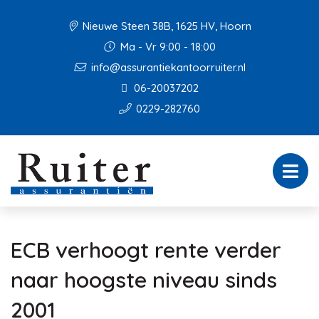
Nieuwe Steen 38B, 1625 HV, Hoorn
Ma - Vr 9:00 - 18:00
info@assurantiekantoorruiter.nl
06-20037202
0229-282760
ECB verhoogt rente verder
naar hoogste niveau sinds
2001