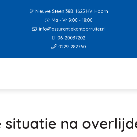
Nieuwe Steen 38B, 1625 HV, Hoorn
Ma - Vr 9:00 - 18:00
info@assurantiekantoorruiter.nl
06-20037202
0229-282760
 situatie na overlij