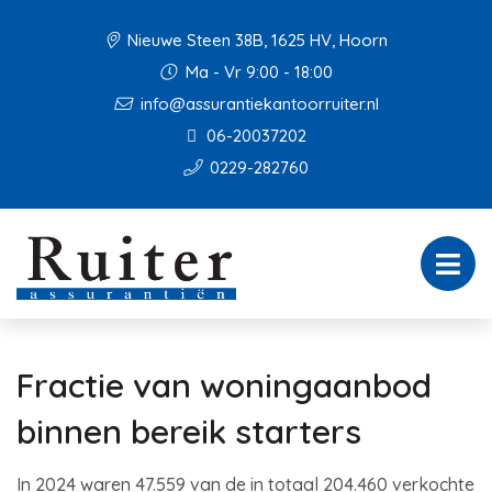
Nieuwe Steen 38B, 1625 HV, Hoorn
Ma - Vr 9:00 - 18:00
info@assurantiekantoorruiter.nl
06-20037202
0229-282760
Fractie van woningaanbod
binnen bereik starters
In 2024 waren 47.559 van de in totaal 204.460 verkochte