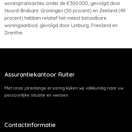
woningtransacties onder de €300.000, gevolgd door
Noord-Brabant. Groningen (50 procent) en Zeeland (49
procent) hebben relatief het meest betaalbare
woningaanbod, gevolgd door Limburg, Friesland en
Drenthe.
Assurantiekantoor Ruiter
Met onze jarenlange ervaring kijken wij vakkundig naar uw
persoonlijke situatie en wensen.
Contactinformatie