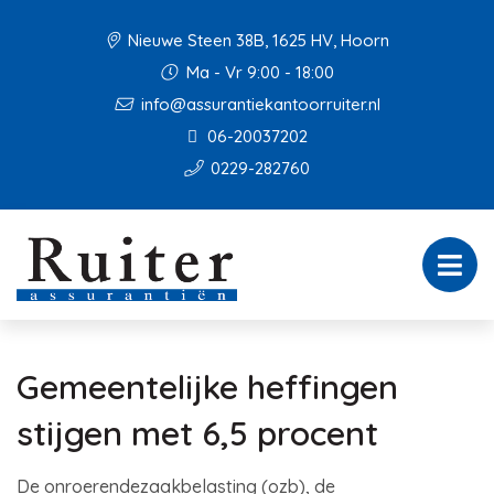
Nieuwe Steen 38B, 1625 HV, Hoorn
Ma - Vr 9:00 - 18:00
info@assurantiekantoorruiter.nl
06-20037202
0229-282760
Gemeentelijke heffingen
stijgen met 6,5 procent
De onroerendezaakbelasting (ozb), de