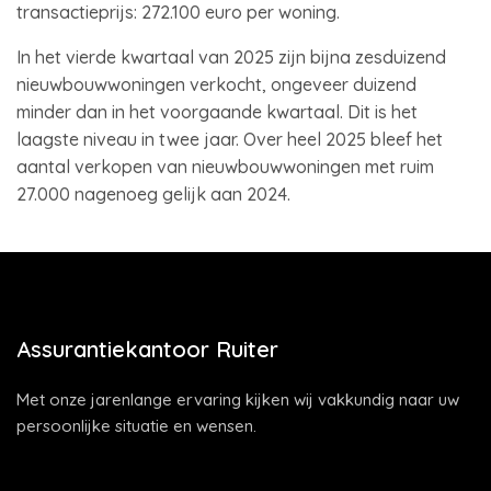
transactieprijs: 272.100 euro per woning.
In het vierde kwartaal van 2025 zijn bijna zesduizend
nieuwbouwwoningen verkocht, ongeveer duizend
minder dan in het voorgaande kwartaal. Dit is het
laagste niveau in twee jaar. Over heel 2025 bleef het
aantal verkopen van nieuwbouwwoningen met ruim
27.000 nagenoeg gelijk aan 2024.
Assurantiekantoor Ruiter
Met onze jarenlange ervaring kijken wij vakkundig naar uw
persoonlijke situatie en wensen.