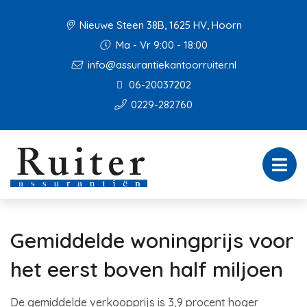
Nieuwe Steen 38B, 1625 HV, Hoorn
Ma - Vr 9:00 - 18:00
info@assurantiekantoorruiter.nl
06-20037202
0229-282760
Gemiddelde woningprijs voor
het eerst boven half miljoen
De gemiddelde verkoopprijs is 3,9 procent hoger