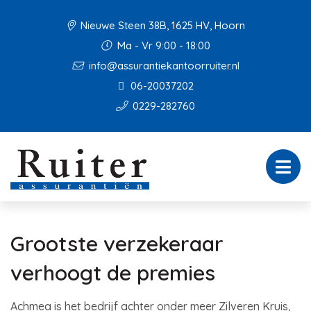
Nieuwe Steen 38B, 1625 HV, Hoorn
Ma - Vr 9:00 - 18:00
info@assurantiekantoorruiter.nl
06-20037202
0229-282760
Grootste verzekeraar
verhoogt de premies
Achmea is het bedrijf achter onder meer Zilveren Kruis,