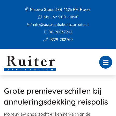
Nieuwe Steen 38B, 1625 HV, Hoorn
Ma - Vr 9:00 - 18:00
info@assurantiekantoorruiter.nl
06-20037202
0229-282760
Grote premieverschillen bij
annuleringsdekking reispolis
MoneyView onderzocht 41 kenmerken van de