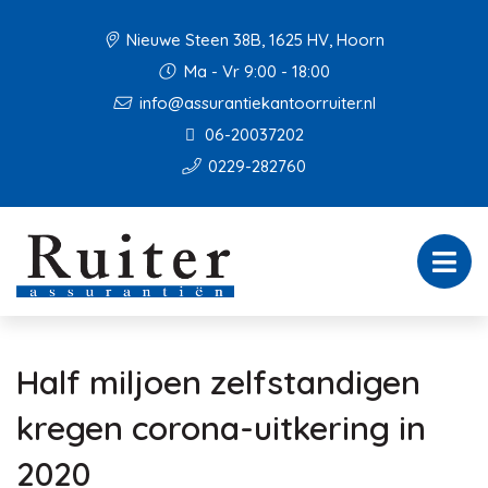
Nieuwe Steen 38B, 1625 HV, Hoorn
Ma - Vr 9:00 - 18:00
info@assurantiekantoorruiter.nl
06-20037202
0229-282760
Half miljoen zelfstandigen
kregen corona-uitkering in
2020