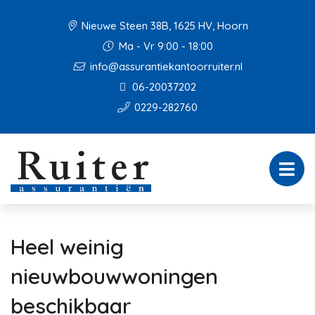
Nieuwe Steen 38B, 1625 HV, Hoorn
Ma - Vr 9:00 - 18:00
info@assurantiekantoorruiter.nl
06-20037202
0229-282760
Heel weinig
nieuwbouwwoningen
beschikbaar