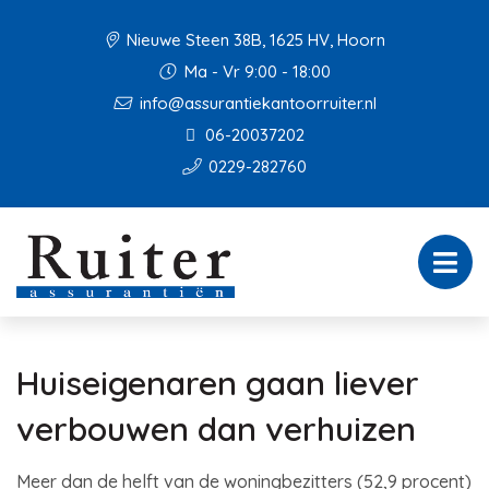
Nieuwe Steen 38B, 1625 HV, Hoorn
Ma - Vr 9:00 - 18:00
info@assurantiekantoorruiter.nl
06-20037202
0229-282760
Huiseigenaren gaan liever
verbouwen dan verhuizen
Meer dan de helft van de woningbezitters (52,9 procent)