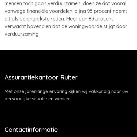
mensen toch gaan verduurzamen, doen ze dat vooral
vanwege financiële voordelen: bijna 95 procent noemt
dit als belangrijkste reden. Meer dan 83 procent
verwacht bovendien dat de woningwaarde stijgt door
verduurzaming.
Assurantiekantoor Ruiter
Met onze jarenlange ervaring kijken wij vakkundig naar uw
persoonlijke situatie en wensen.
Contactinformatie