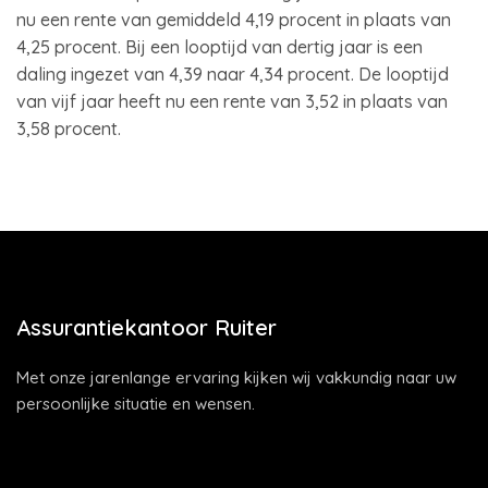
nu een rente van gemiddeld 4,19 procent in plaats van
4,25 procent. Bij een looptijd van dertig jaar is een
daling ingezet van 4,39 naar 4,34 procent. De looptijd
van vijf jaar heeft nu een rente van 3,52 in plaats van
3,58 procent.
Assurantiekantoor Ruiter
Met onze jarenlange ervaring kijken wij vakkundig naar uw
persoonlijke situatie en wensen.