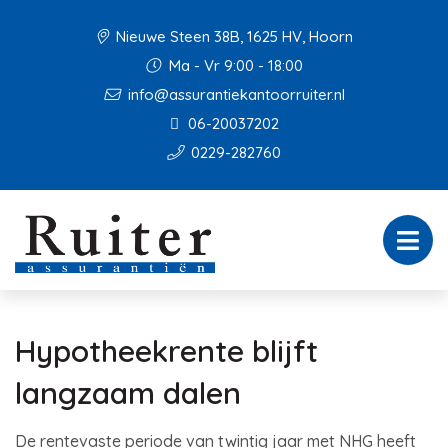
Nieuwe Steen 38B, 1625 HV, Hoorn
Ma - Vr 9:00 - 18:00
info@assurantiekantoorruiter.nl
06-20037202
0229-282760
Hypotheekrente blijft
langzaam dalen
De rentevaste periode van twintig jaar met NHG heeft