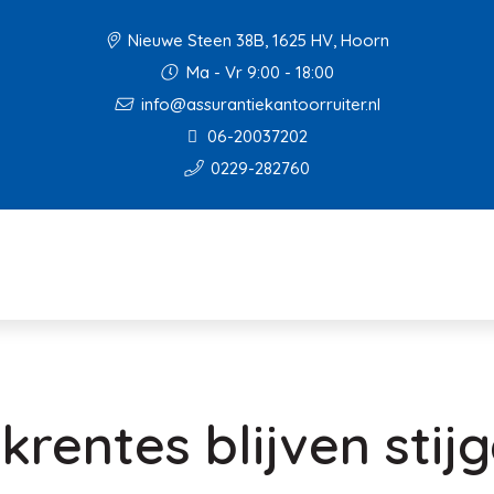
Nieuwe Steen 38B, 1625 HV, Hoorn
Ma - Vr 9:00 - 18:00
info@assurantiekantoorruiter.nl
06-20037202
0229-282760
rentes blijven stij