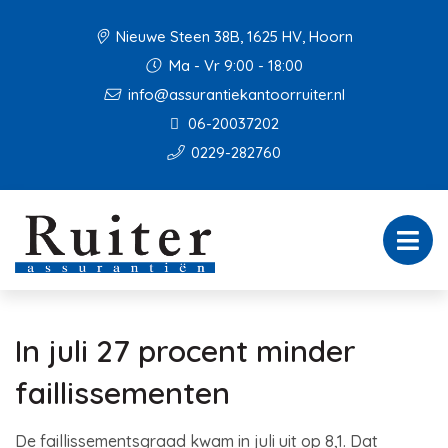
Nieuwe Steen 38B, 1625 HV, Hoorn
Ma - Vr 9:00 - 18:00
info@assurantiekantoorruiter.nl
06-20037202
0229-282760
In juli 27 procent minder
faillissementen
De faillissementsgraad kwam in juli uit op 8,1. Dat