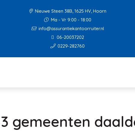
Nieuwe Steen 38B, 1625 HV, Hoorn
Ma - Vr 9:00 - 18:00
info@assurantiekantoorruiter.nl
06-20037202
0229-282760
s 3 gemeenten daald