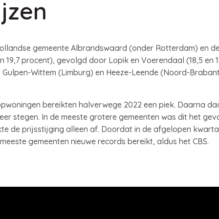
jzen
d-Hollandse gemeente Albrandswaard (onder Rotterdam) en d
en 19,7 procent), gevolgd door Lopik en Voerendaal (18,5 en 18
 Gulpen-Wittem (Limburg) en Heeze-Leende (Noord-Brabant)
pwoningen bereikten halverwege 2022 een piek. Daarna daal
er stegen. In de meeste grotere gemeenten was dit het geval
kte de prijsstijging alleen af. Doordat in de afgelopen kwart
 meeste gemeenten nieuwe records bereikt, aldus het CBS.