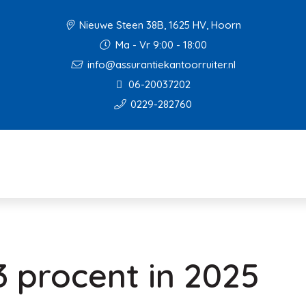
Nieuwe Steen 38B, 1625 HV, Hoorn
Ma - Vr 9:00 - 18:00
info@assurantiekantoorruiter.nl
06-20037202
0229-282760
,3 procent in 2025