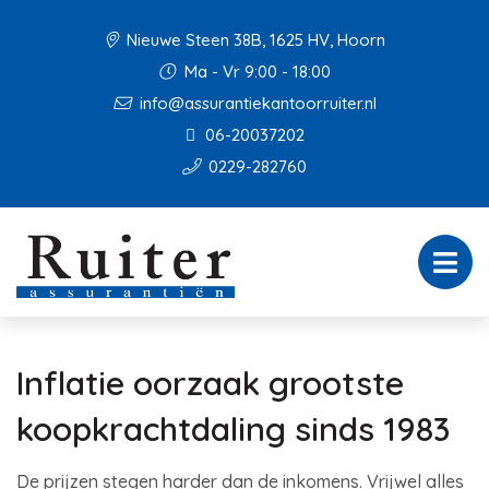
Nieuwe Steen 38B, 1625 HV, Hoorn
Ma - Vr 9:00 - 18:00
info@assurantiekantoorruiter.nl
06-20037202
0229-282760
Inflatie oorzaak grootste
koopkrachtdaling sinds 1983
De prijzen stegen harder dan de inkomens. Vrijwel alles