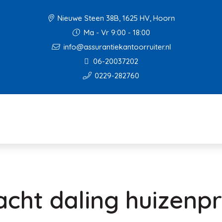
Nieuwe Steen 38B, 1625 HV, Hoorn
Ma - Vr 9:00 - 18:00
info@assurantiekantoorruiter.nl
06-20037202
0229-282760
cht daling huizenpr