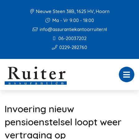
Nieuwe Steen 38B, 1625 HV, Hoorn
Ma - Vr 9:00 - 18:00
info@assurantiekantoorruiter.nl
06-20037202
0229-282760
Invoering nieuw
pensioenstelsel loopt weer
vertraging op