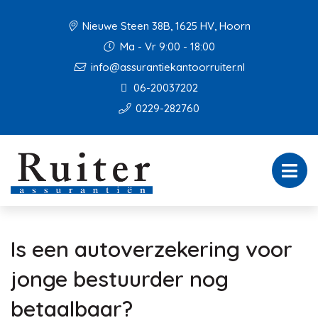
Nieuwe Steen 38B, 1625 HV, Hoorn
Ma - Vr 9:00 - 18:00
info@assurantiekantoorruiter.nl
06-20037202
0229-282760
Is een autoverzekering voor
jonge bestuurder nog
betaalbaar?