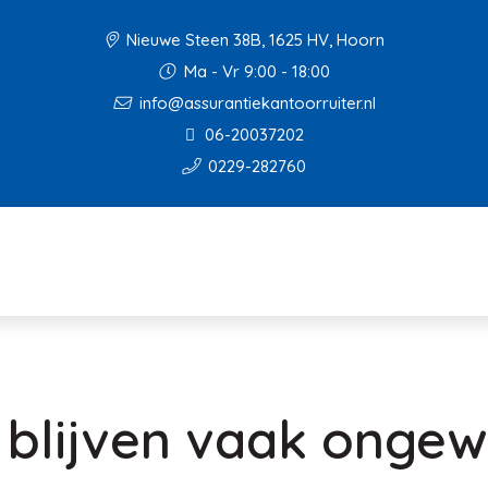
Nieuwe Steen 38B, 1625 HV, Hoorn
Ma - Vr 9:00 - 18:00
info@assurantiekantoorruiter.nl
06-20037202
0229-282760
blijven vaak ongewi