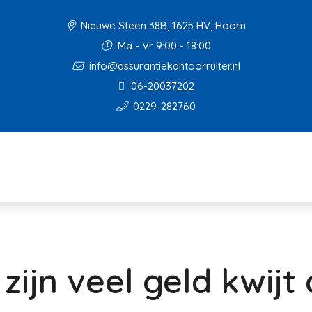
Nieuwe Steen 38B, 1625 HV, Hoorn
Ma - Vr 9:00 - 18:00
info@assurantiekantoorruiter.nl
06-20037202
0229-282760
zijn veel geld kwijt