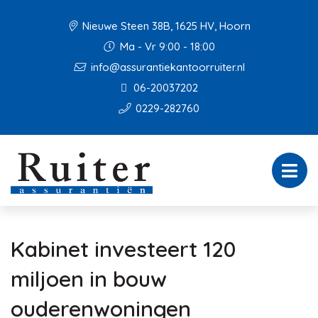
Nieuwe Steen 38B, 1625 HV, Hoorn
Ma - Vr 9:00 - 18:00
info@assurantiekantoorruiter.nl
06-20037202
0229-282760
Kabinet investeert 120
miljoen in bouw
ouderenwoningen