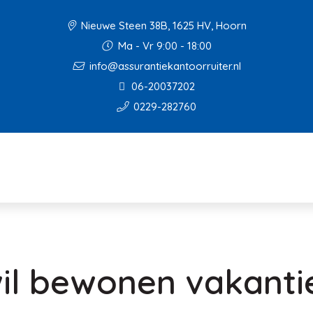
Nieuwe Steen 38B, 1625 HV, Hoorn
Ma - Vr 9:00 - 18:00
info@assurantiekantoorruiter.nl
06-20037202
0229-282760
il bewonen vakantie