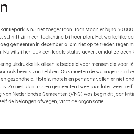
en
kantiepark is nu niet toegestaan. Toch staan er bijna 60.00
schrijft zij in een toelichting bij haar plan. Het werkelijke a
vroeg gemeenten in december al om niet op te treden tegen me
. Nu wil zij hen ook een legale status geven, omdat ze geen
sering uitdrukkelijk alleen is bedoeld voor mensen die voor 16
aar ook bewijs van hebben. Ook moeten de woningen aan be
 en gezondheid. Hotels, motels en pensions vallen er niet on
 is. Zo niet, dan mogen gemeenten twee jaar later weer zelf
 van Nederlandse Gemeenten (VNG) was begin dit jaar kritisc
elf de belangen afwegen, vindt de organisatie.