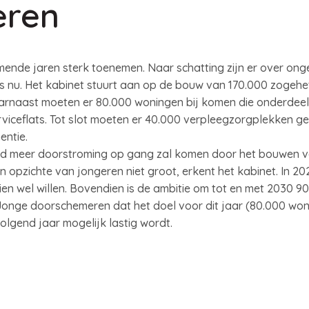
eren
ende jaren sterk toenemen. Naar schatting zijn er over onge
ls nu. Het kabinet stuurt aan op de bouw van 170.000 zogeh
arnaast moeten er 80.000 woningen bij komen die onderdeel 
rviceflats. Tot slot moeten er 40.000 verpleegzorgplekken 
ntie.
aad meer doorstroming op gang zal komen door het bouwen 
 opzichte van jongeren niet groot, erkent het kabinet. In 20
ien wel willen. Bovendien is de ambitie om tot en met 2030 
Jonge doorschemeren dat het doel voor dit jaar (80.000 woni
olgend jaar mogelijk lastig wordt.