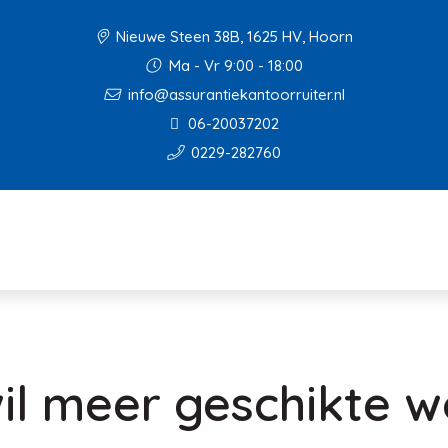
Nieuwe Steen 38B, 1625 HV, Hoorn
Ma - Vr 9:00 - 18:00
info@assurantiekantoorruiter.nl
06-20037202
0229-282760
il meer geschikte 